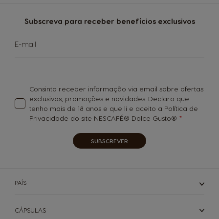
Subscreva para receber benefícios exclusivos
MÁQUINAS
BEBIDAS
Subscreva
ACESSÓRIOS
E-mail
a
Máquinas
Máquinas
ORIGINAIS
nossa
Bebidas
Bebidas
ORIGINAIS
Newsletter:
SUSTENTABILIDADE
Saboreie o futuro
Consinto receber informação via email sobre ofertas
A SUA COFFEE SHOP
exclusivas, promoções e novidades. Declaro que
Cápsula à base
Encontre o melhor sistema
para si
tenho mais de 18 anos e que li e aceito a Política de
de papel para máquinas
NEO
Privacidade do site NESCAFÉ® Dolce Gusto®
PROMOÇÕES %
SUBSCREVER
Centro de ajuda para
Encomenda rápida
Comparar máquinas
NEWSLETTER
máquinas
PAÍS
CÁPSULAS