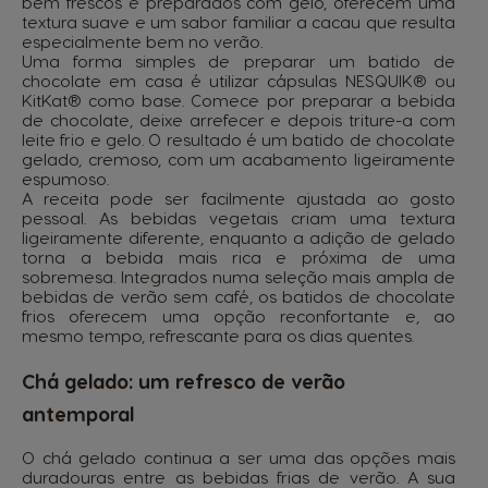
bem frescos e preparados com gelo, oferecem uma
textura suave e um sabor familiar a cacau que resulta
especialmente bem no verão.
Uma forma simples de preparar um batido de
chocolate em casa é utilizar
cápsulas NESQUIK®
ou
KitKat®
como base. Comece por preparar a bebida
de chocolate, deixe arrefecer e depois triture-a com
leite frio e gelo. O resultado é um batido de chocolate
gelado, cremoso, com um acabamento ligeiramente
espumoso.
A receita pode ser facilmente ajustada ao gosto
pessoal. As bebidas vegetais criam uma textura
ligeiramente diferente, enquanto a adição de gelado
torna a bebida mais rica e próxima de uma
sobremesa. Integrados numa seleção mais ampla de
bebidas de verão sem café, os batidos de chocolate
frios oferecem uma opção reconfortante e, ao
mesmo tempo, refrescante para os dias quentes.
Chá gelado: um refresco de verão
antemporal
O chá gelado continua a ser uma das opções mais
duradouras entre as bebidas frias de verão. A sua