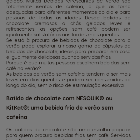
gelado. Muitas bebidas refrescantes de verão são
totalmente isentas de cafeína, o que as torna
adequadas para diferentes momentos do dia e para
pessoas de todas as idades. Desde batidos de
chocolate cremosos a chás gelados leves e
refrescantes, as opções sem café podem ser
igualmente satisfatórias nas tardes mais quentes.
Se está à procura de bebidas de chocolate para o
verão, pode explorar a nossa gama de
cápsulas de
bebidas de chocolate
, ideais para preparar em casa
e igualmente deliciosas quando servidas frias.
Porque é que muitas pessoas escolhem bebidas sem
café no verão?
As bebidas de verão sem cafeína tendem a ser mais
leves em dias quentes e podem ser consumidas ao
longo do dia, sem o risco de estimulação excessiva.
Batido de chocolate com NESQUIK® ou
KitKat®: uma bebida fria de verão sem
cafeína
Os batidos de chocolate são uma escolha popular
para quem procura bebidas frias sem café. Servidos