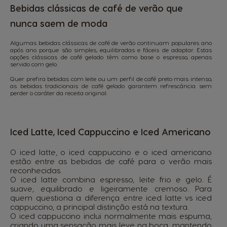
Bebidas clássicas de café de verão que
nunca saem de moda
Algumas bebidas clássicas de café de verão continuam populares ano
após ano porque são simples, equilibradas e fáceis de adaptar. Estas
opções clássicas de café gelado têm como base o espresso, apenas
servido com gelo.
Quer prefira bebidas com leite ou um perfil de café preto mais intenso,
as bebidas tradicionais de café gelado garantem refrescância sem
perder o caráter da receita original.
Iced Latte, Iced Cappuccino e Iced Americano
O iced latte, o iced cappuccino e o iced americano
estão entre as bebidas de café para o verão mais
reconhecidas.
O iced latte combina espresso, leite frio e gelo. É
suave, equilibrado e ligeiramente cremoso. Para
quem questiona a diferença entre iced latte vs iced
cappuccino, a principal distinção está na textura.
O iced cappuccino inclui normalmente mais espuma,
criando uma sensação mais leve na boca, mantendo