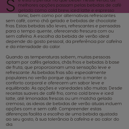
S
melhores opções passam pelas bebidas de café
gelado como cold brew, iced latte e espresso
tonic, bem como por alternativas refrescantes
sem café, como chá gelado e bebidas de chocolate
frias. Estas bebidas são leves, refrescantes e pensadas
para o tempo quente, oferecendo frescura com ou
sem cafeína. A escolha da bebida de verão ideal
depende do gosto pessoal, da preferência por cafeína
e da intensidade do calor.
Quando as temperaturas sobem, muitas pessoas
optam por cafés gelados, chás frios e bebidas à base
de fruta, que proporcionam uma sensação leve e
refrescante. As bebidas frias são especialmente
populares no verão porque ajudam a manter o
conforto corporal e oferecem um sabor leve e
equilibrado. As opções e variedades são muitas: Desde
receitas suaves de café frio, como cold brew e iced
latte, até limonadas frescas ou um matcha gelado
cremoso, as ideias de bebidas de verão atuais incluem
opções com e sem café. Compreender estas
diferenças facilita a escolha de uma bebida ajustada
ao seu gosto, à sua tolerância à cafeína e ao calor do
dia.