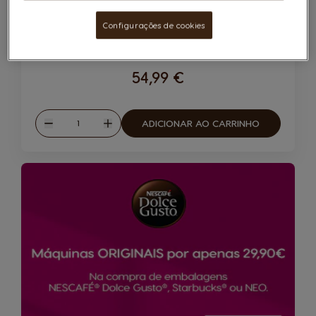
Configurações de cookies
Compatibilidade
54,99 €
Quantidade
ADICIONAR AO CARRINHO
Reduzir
Aumentar