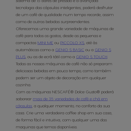
sistema de 15 bares de pressão e a avançada
tecnologia das cápsulas inteligentes, poderá desfrutar
de um café de qualidade num tempo recorde, assim
como de outras bebidas surpreendentes.
Oferecemos uma grande variedade de máquinas de
café para todos os gostos, desde as pequenas e
compactas
MINI ME
ou
PICCOLO XS
, até às
automáticas como a
GENIO S BASIC
ou a
GENIO S
PLUS
, ou as de ecrã tátil como a
GENIO S TOUCH
.
Todas as nossas máquinas de café não só preparam
deliciosas bebidas em pouco tempo, como também
podem ser um objeto de decoração em qualquer
cozinha.
Com as máquinas NESCAFÉ® Dolce Gusto® poderá
saborear
mais de 35 variedades de café e chá em
cápsulas
, a qualquer momento, no conforto da sua
casa. Crie uma verdadeira coffee shop em sua casa,
de forma fácil e intuitiva, com qualquer uma das
maquinas que temos disponíveis.