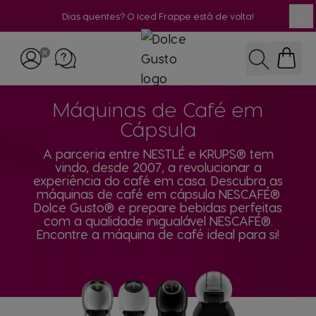
Dias quentes? O Iced Frappe está de volta!
Fe
Ir para o Conteúdo
Pesquisar
Máquinas de Café em
Cápsula
A parceria entre NESTLÉ e KRUPS® tem
vindo, desde 2007, a revolucionar a
experiência do café em casa. Descubra as
máquinas de café em cápsula NESCAFÉ®
Dolce Gusto® e prepare bebidas perfeitas
com a qualidade inigualável NESCAFÉ®.
Encontre a máquina de café ideal para si!