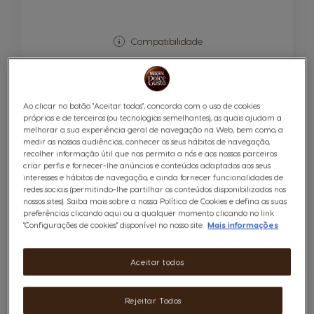
Compatibilidade
54,99 €
Ao clicar no botão "Aceitar todos", concorda com o uso de cookies
próprias e de terceiros (ou tecnologias semelhantes), as quais ajudam a
Quantidade
ADICIONAR AO CARRINHO
Reduzir
Aumentar
melhorar a sua experiência geral de navegação na Web, bem como, a
medir as nossas audiências, conhecer os seus hábitos de navegação,
recolher informação útil que nos permita a nós e aos nossos parceiros
criar perfis e fornecer-lhe anúncios e conteúdos adaptados aos seus
interesses e hábitos de navegação, e ainda fornecer funcionalidades de
redes sociais (permitindo-lhe partilhar os conteúdos disponibilizados nos
nossos sites). Saiba mais sobre a nossa Política de Cookies e defina as suas
preferências clicando aqui ou a qualquer momento clicando no link
"Configurações de cookies" disponível no nosso site.
Mais informações
Aceitar todos
Máquina de Café Piccolo XS Branco
Rejeitar Todos