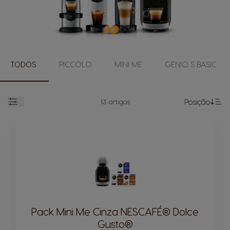
TODOS
PICCOLO
MINI ME
GENIO S BASIC
13
artigos
Posição
Abrir
De
Pack Mini Me Cinza NESCAFÉ® Dolce
Gusto®