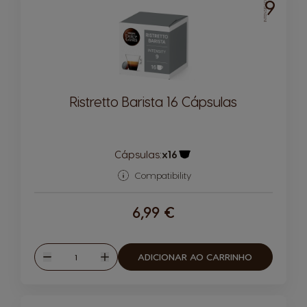
9
INTENSIDADE
Ristretto Barista 16 Cápsulas
Cápsulas:
x16
Ícone de cápsula
Compatibility
6,99 €
Quantidade
ADICIONAR AO CARRINHO
Reduzir
Aumentar