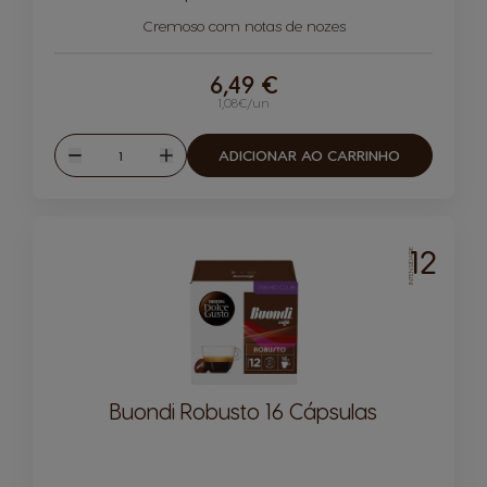
Ícone de cápsula
Ícone de cápsula
Cremoso com notas de nozes
6,49 €
1,08€/un
Quantidade
ADICIONAR AO CARRINHO
Reduzir
Aumentar
12
INTENSIDADE
Buondi Robusto 16 Cápsulas