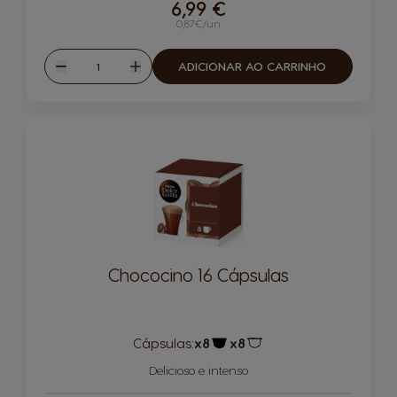
6,99 €
0,87€/un
Quantidade
ADICIONAR AO CARRINHO
Reduzir
Aumentar
Chococino 16 Cápsulas
Cápsulas:
x8
x8
Ícone de cápsula
Ícone de cápsula
Delicioso e intenso