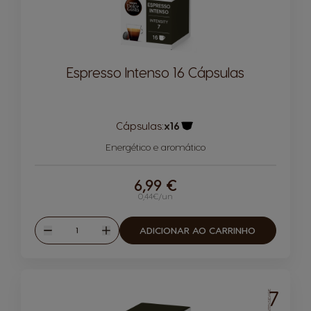
Espresso Intenso 16 Cápsulas
Cápsulas:
x16
Ícone de cápsula
Energético e aromático
6,99 €
0,44€/un
Quantidade
ADICIONAR AO CARRINHO
Reduzir
Aumentar
7
INTENSIDADE