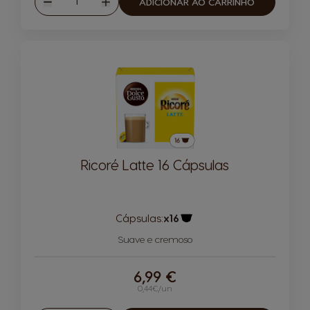
ADICIONAR AO CARRINHO
Reduzir
Aumentar
Ricoré Latte 16 Cápsulas
Cápsulas:
x16
Ícone de cápsula
Suave e cremoso
6,99 €
0,44€/un