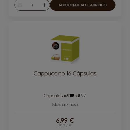
Quantidade
ADICIONAR AO CARRINHO
Reduzir
Aumentar
Cappuccino 16 Cápsulas
Cápsulas:
x8
x8
Ícone de cápsula
Ícone de cápsula
Mais cremoso
6,99 €
0,87€/un