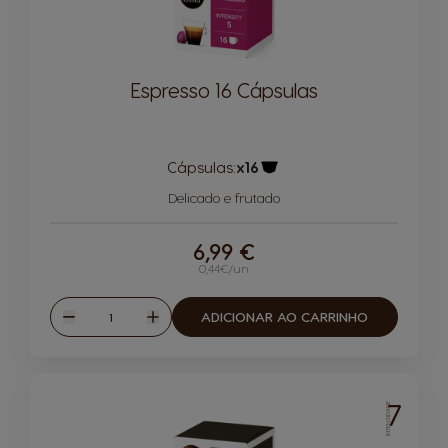
Espresso 16 Cápsulas
Cápsulas:
x16
Ícone de cápsula
Delicado e frutado
6,99 €
0,44€/un
Quantidade
ADICIONAR AO CARRINHO
Reduzir
Aumentar
7
INTENSIDADE