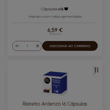
Cápsulas:
x16
Ícone de cápsula
Intenso e com notas apimentadas
6,59 €
0,41€/un
Quantidade
ADICIONAR AO CARRINHO
Reduzir
Aumentar
11
INTENSIDADE
Ristretto Ardenza 16 Cápsulas