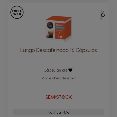
EXCLU
6
INTENSIDADE
WEB
Lungo Descafeinado 16 Cápsulas
Cápsulas:
x16
Ícone de cápsula
Rico e cheio de sabor
SEM STOCK
0,44€/un
Notificar-Me