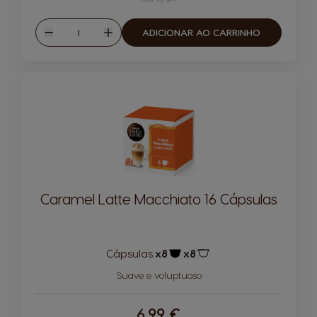
Quantidade
ADICIONAR AO CARRINHO
Reduzir
Aumentar
Caramel Latte Macchiato 16 Cápsulas
Cápsulas:
x8
x8
Ícone de cápsula
Ícone de cápsula
Suave e voluptuoso
6,99 €