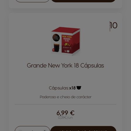
10
INTENSIDADE
Grande New York 18 Cápsulas
Cápsulas:
x18
Ícone de cápsula
Poderoso e cheio de carácter
6,99 €
0,39€/un
Quantidade