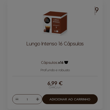
9
INTENSIDADE
Lungo Intenso 16 Cápsulas
Cápsulas:
x16
Ícone de cápsula
Profundo e robusto
6,99 €
0,44€/un
Quantidade
ADICIONAR AO CARRINHO
Reduzir
Aumentar