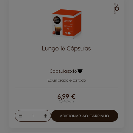
6
INTENSIDADE
Lungo 16 Cápsulas
Cápsulas:
x16
Ícone de cápsula
Equilibrado e torrado
6,99 €
0,44€/un
Quantidade
ADICIONAR AO CARRINHO
Reduzir
Aumentar