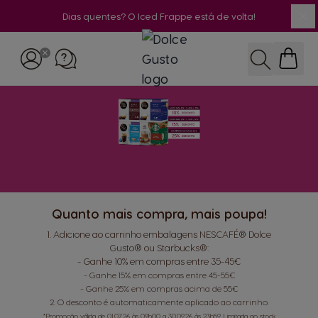
Dias quentes? O Iced Frappe está de volta!
Fe
Ir para o Conteúdo
Pesquisar
Quanto mais compra, mais poupa!
1. Adicione ao carrinho embalagens NESCAFÉ® Dolce
Gusto® ou Starbucks®:
- Ganhe 10% em compras entre 35-45€
- Ganhe 15% em compras entre 45-55€
- Ganhe 25% em compras acima de 55€
2. O desconto é automaticamente aplicado ao carrinho.
*Promoção válida de 01.07.26 às 09h00 a 30.09.26 às 23h59. Limitada ao stock