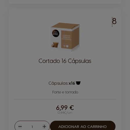
8
INTENSIDADE
Cortado 16 Cápsulas
Cápsulas:
x16
Ícone de cápsula
Forte e torrado
6,99 €
0,44€/un
Quantidade
ADICIONAR AO CARRINHO
Reduzir
Aumentar