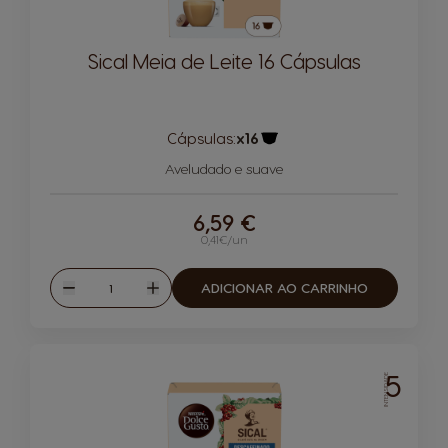
Sical Meia de Leite 16 Cápsulas
Cápsulas:
x16
Ícone de cápsula
Aveludado e suave
6,59 €
0,41€/un
Quantidade
ADICIONAR AO CARRINHO
Reduzir
Aumentar
5
INTENSIDADE