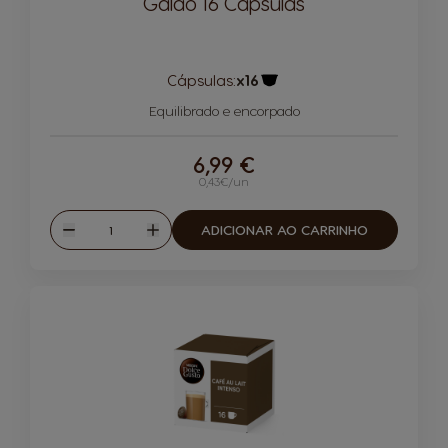
Galão 16 Cápsulas
Cápsulas:
x16
Ícone de cápsula
Equilibrado e encorpado
6,99 €
0,43€/un
Quantidade
ADICIONAR AO CARRINHO
Reduzir
Aumentar