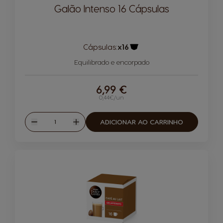
Galão Intenso 16 Cápsulas
Cápsulas:
x16
Ícone de cápsula
Equilibrado e encorpado
6,99 €
0,44€/un
Quantidade
ADICIONAR AO CARRINHO
Reduzir
Aumentar