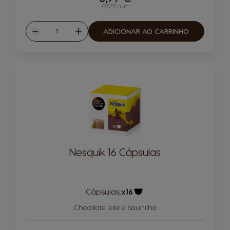
0,87€/un
Quantidade
ADICIONAR AO CARRINHO
Reduzir
Aumentar
Nesquik 16 Cápsulas
Cápsulas:
x16
Ícone de cápsula
Chocolate leite e baunilha