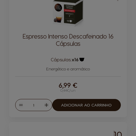
Espresso Intenso Descafeinado 16
Cápsulas
Cápsulas:
x16
Ícone de cápsula
Energético e aromático
6,99 €
0,44€/un
Quantidade
ADICIONAR AO CARRINHO
Reduzir
Aumentar
10
INTENSIDADE