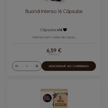
Buondi Intenso 16 Cápsulas
Cápsulas:
x16
Ícone de cápsula
Intenso com notas de cacau
6,59 €
0,41€/un
Quantidade
ADICIONAR AO CARRINHO
Reduzir
Aumentar