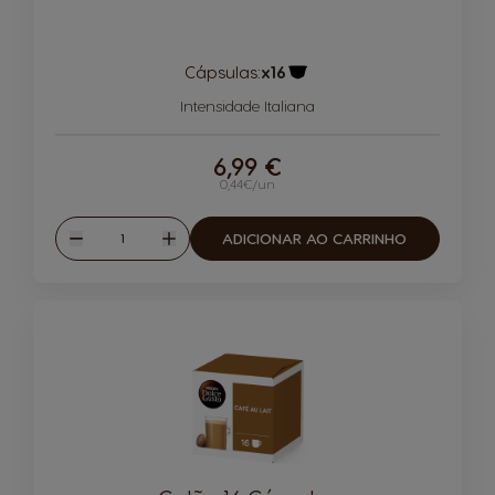
Cápsulas:
x16
Ícone de cápsula
Intensidade Italiana
6,99 €
0,44€/un
Quantidade
ADICIONAR AO CARRINHO
Reduzir
Aumentar