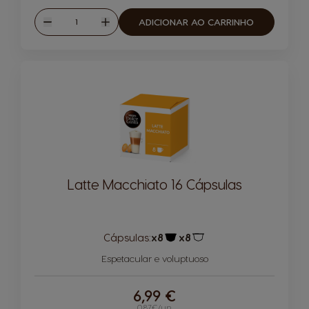
Quantidade
ADICIONAR AO CARRINHO
Reduzir
Aumentar
Latte Macchiato 16 Cápsulas
Cápsulas:
x8
x8
Ícone de cápsula
Ícone de cápsula
Espetacular e voluptuoso
6,99 €
0,87€/un