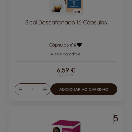
Sical Descafeinado 16 Cápsulas
Cápsulas:
x16
Ícone de cápsula
Rico e agradável
6,59 €
0,41€/un
Quantidade
ADICIONAR AO CARRINHO
Reduzir
Aumentar
5
INTENSIDADE