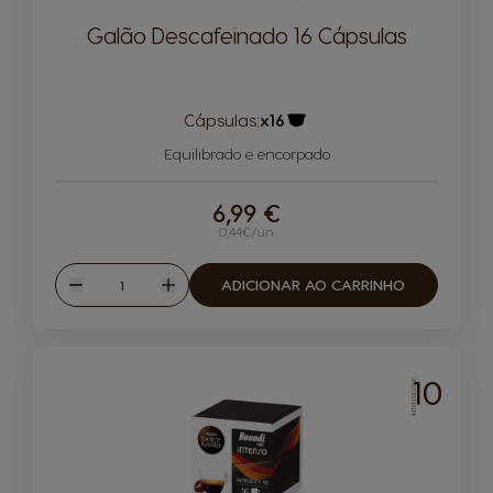
Galão Descafeinado 16 Cápsulas
Cápsulas:
x16
Ícone de cápsula
Equilibrado e encorpado
6,99 €
0,44€/un
Quantidade
ADICIONAR AO CARRINHO
Reduzir
Aumentar
10
INTENSIDADE