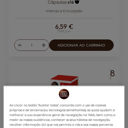
Cápsulas:
x16
Ícone de cápsula
Intenso e Encorpado
6,59 €
0,41€/un
Quantidade
ADICIONAR AO CARRINHO
Reduzir
Aumentar
8
INTENSIDADE
Ao clicar no botão "Aceitar todos", concorda com o uso de cookies
próprias e de terceiros (ou tecnologias semelhantes), as quais ajudam a
Café BUONDI® 16 Cápsulas
melhorar a sua experiência geral de navegação na Web, bem como, a
medir as nossas audiências, conhecer os seus hábitos de navegação,
recolher informação útil que nos permita a nós e aos nossos parceiros