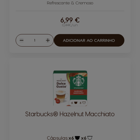
Refrescante & Cremoso
6,99 €
0,44€/un
Quantidade
ADICIONAR AO CARRINHO
Reduzir
Aumentar
Starbucks® Hazelnut Macchiato
Cápsulas:
x6
x6