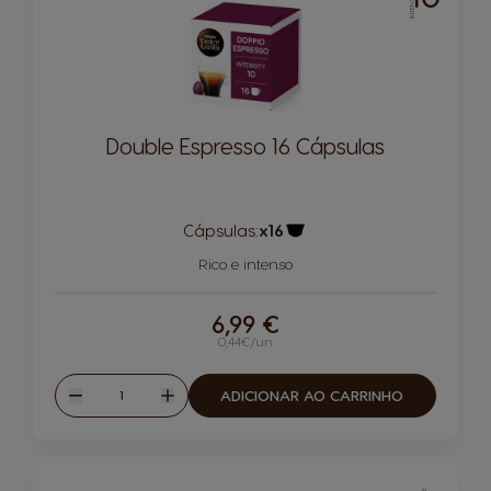
Double Espresso 16 Cápsulas
Cápsulas:
x16
Ícone de cápsula
Rico e intenso
6,99 €
0,44€/un
Quantidade
ADICIONAR AO CARRINHO
Reduzir
Aumentar