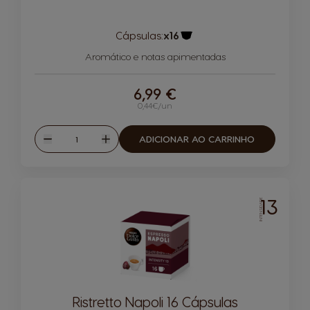
Cápsulas:
x16
Ícone de cápsula
Aromático e notas apimentadas
6,99 €
0,44€/un
Quantidade
ADICIONAR AO CARRINHO
Reduzir
Aumentar
13
INTENSIDADE
Ristretto Napoli 16 Cápsulas