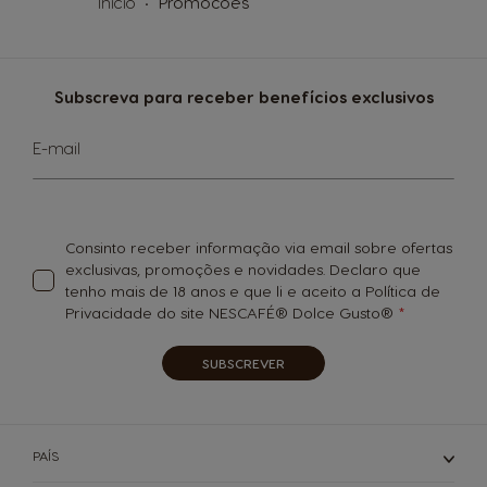
Início
Promocoes
Subscreva para receber benefícios exclusivos
Subscreva
E-mail
a
nossa
Newsletter:
Consinto receber informação via email sobre ofertas
exclusivas, promoções e novidades. Declaro que
tenho mais de 18 anos e que li e aceito a Política de
Privacidade do site NESCAFÉ® Dolce Gusto®
SUBSCREVER
PAÍS