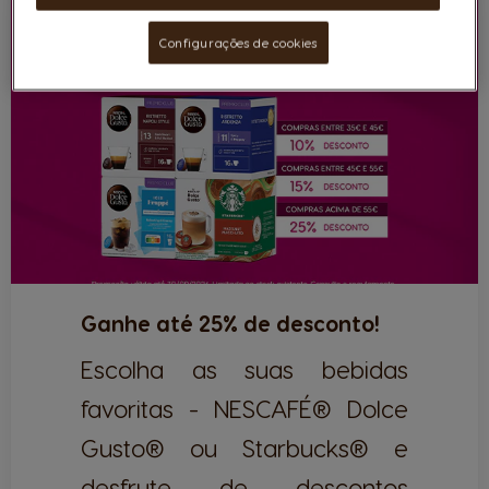
Configurações de cookies
Ganhe até 25% de desconto!
Escolha as suas bebidas
favoritas - NESCAFÉ® Dolce
Gusto® ou Starbucks® e
desfrute de descontos