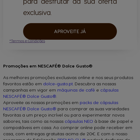
para desfrutar da sua oferta
exclusiva.
APROVEITE JÁ
*Termos e Condições
Promoções em NESCAFÉ® Dolce Gusto®
As melhores promoções exclusivas online e nos seus produtos
favoritos estão em
dolce-gusto.pt
. Descubra as nossas
campanhas em vigor em
máquinas de café
e
cápsulas
NESCAFÉ® Dolce Gusto®
.
Aproveite as nossas promoções em
packs de cápsulas
NESCAFÉ® Dolce Gusto®
para comprar as suas variedades
favoritas a um preço incrível ou para experimentar novos
sabores, tais como as nossas
cápsulas NEO
à base de papel e
compostáveis em casa. Ao comprar online pode receber em
casa, com entregas gratuitas acima de 20€. E com o nosso
programa de fidelização
PREMIO CLUB
poderá desfrutar de