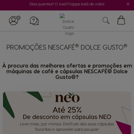
Dias quentes? O Iced Frappe está de volta!
O
Meu
Carrin
®
®
PROMOÇÕES NESCAFÉ
DOLCE GUSTO
À procura das melhores ofertas e promoções em
máquinas de café e cápsulas NESCAFÉ® Dolce
Gusto®?