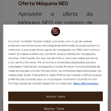
Oferta Máquina NEO
Aproveite a oferta da
Máquina NEO na compra de
10 embalagens! Não perca a
oportunidade e comece já a
Ao clicar no botão "Aceitar todos", concorda com o uso de cookies
próprias e de terceiros (ou tecnologias semelhantes), as quais ajudam a
desfrutar do Melhor Café da
melhorar a sua experiência geral de navegação na Web, bem como, a
medir as nossas audiências, conhecer os seus hábitos de navegação,
Galáxia!
recolher informação útil que nos permita a nós e aos nossos parceiros
criar perfis e fornecer-lhe anúncios e conteúdos adaptados aos seus
interesses e hábitos de navegação, e ainda fornecer funcionalidades de
redes sociais (permitindo-lhe partilhar os conteúdos disponibilizados nos
APROVEITE JÁ
nossos sites). Saiba mais sobre a nossa Política de Cookies e defina as suas
preferências clicando aqui ou a qualquer momento clicando no link
"Configurações de cookies" disponível no nosso site.
Mais informações
*Termos e Condições.
Aceitar todos
Rejeitar Todos