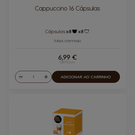
Cappuccino 16 Cápsulas
Cápsulas:
x8
x8
Ícone de cápsula
Ícone de cápsula
Mais cremoso
6,99 €
0,87€/un
Quantidade
ADICIONAR AO CARRINHO
Reduzir
Aumentar