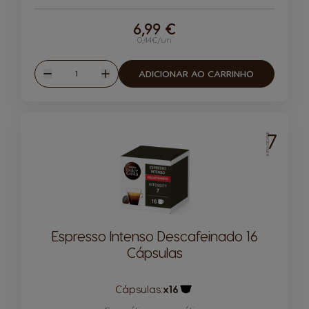
6,99 €
0,44€/un
Quantidade
ADICIONAR AO CARRINHO
Reduzir
Aumentar
7
INTENSIDADE
Espresso Intenso Descafeinado 16
Cápsulas
Cápsulas:
x16
Ícone de cápsula