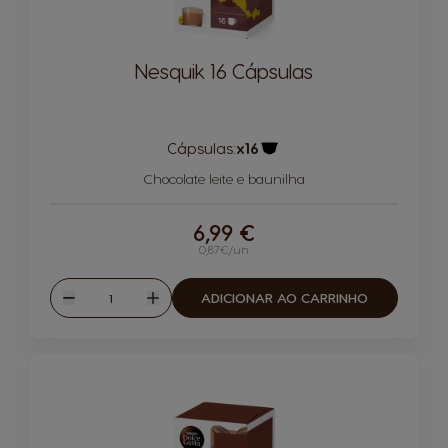
Nesquik 16 Cápsulas
Cápsulas:
x16
Ícone de cápsula
Chocolate leite e baunilha
6,99 €
0,87€/un
Quantidade
ADICIONAR AO CARRINHO
Reduzir
Aumentar