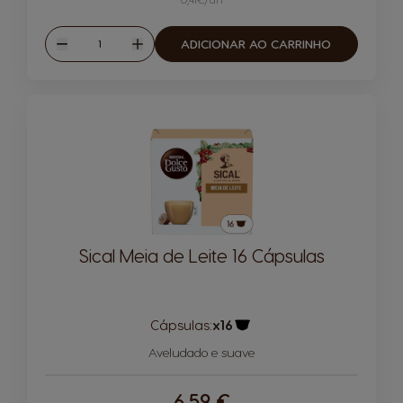
Quantidade
ADICIONAR AO CARRINHO
Reduzir
Aumentar
Sical Meia de Leite 16 Cápsulas
Cápsulas:
x16
Ícone de cápsula
Aveludado e suave
6,59 €