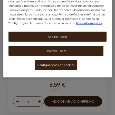
criar perfis e fornecer-lhe anúncios e conteúdos adaptados aos seus
8
interesses e hábitos de navegação, e ainda fornecer funcionalidades de
INTENSIDADE
redes sociais (permitindo-lhe partilhar os conteúdos disponibilizados nos
nossos sites). Saiba mais sobre a nossa Política de Cookies e defina as suas
preferências clicando aqui ou a qualquer momento clicando no link
"Configurações de cookies" disponível no nosso site.
Mais informações
Aceitar todos
Café BUONDI® 16 Cápsulas
Rejeitar Todos
Cápsulas:
x16
Configurações de cookies
Ícone de cápsula
Inspirado nos cafés portugueses
6,59 €
0,41€/un
Quantidade
ADICIONAR AO CARRINHO
Reduzir
Aumentar