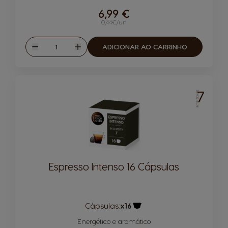
6,99 €
0,44€/un
Quantidade
ADICIONAR AO CARRINHO
Reduzir
Aumentar
7
INTENSIDADE
Espresso Intenso 16 Cápsulas
Cápsulas:
x16
Ícone de cápsula
Energético e aromático