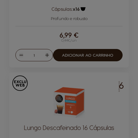
Cápsulas:
x16
Ícone de cápsula
Profundo e robusto
6,99 €
0,44€/un
Quantidade
ADICIONAR AO CARRINHO
Reduzir
Aumentar
EXCLU
6
INTENSIDADE
WEB
Lungo Descafeinado 16 Cápsulas