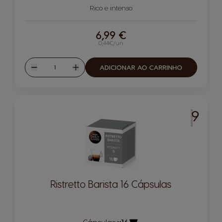
Ícone de cápsula
Rico e intenso
6,99 €
0,44€/un
Quantidade
ADICIONAR AO CARRINHO
Reduzir
Aumentar
9
INTENSIDADE
Ristretto Barista 16 Cápsulas
Cápsulas:
x16