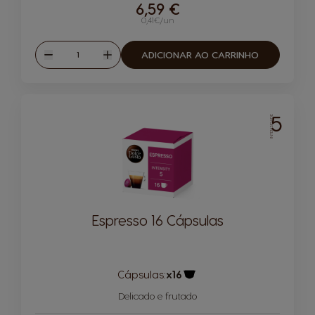
6,59 €
0,41€/un
Quantidade
ADICIONAR AO CARRINHO
Reduzir
Aumentar
5
INTENSIDADE
Espresso 16 Cápsulas
Cápsulas:
x16
Ícone de cápsula
Delicado e frutado