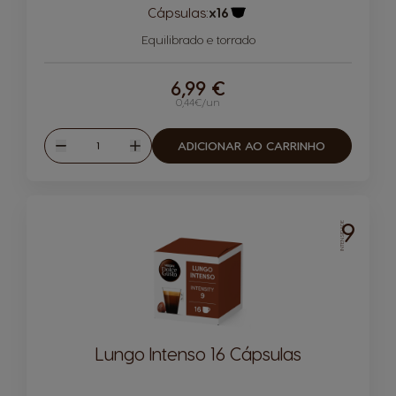
Cápsulas:
x16
Ícone de cápsula
Equilibrado e torrado
6,99 €
0,44€/un
Quantidade
ADICIONAR AO CARRINHO
Reduzir
Aumentar
9
INTENSIDADE
Lungo Intenso 16 Cápsulas