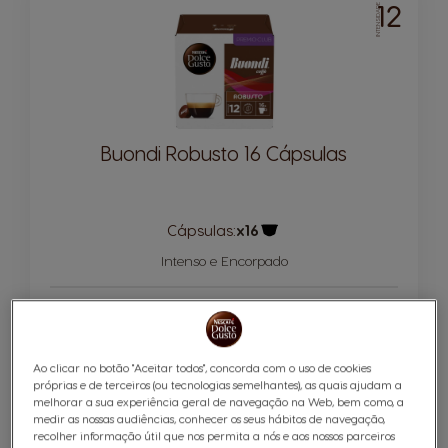
12
INTENSIDADE
Buondi Robusto 16 Cápsulas
Cápsulas:
x16
Ícone de cápsula
Intenso e Encorpado
6,59 €
0,41€/un
Ao clicar no botão "Aceitar todos", concorda com o uso de cookies
Quantidade
ADICIONAR AO CARRINHO
próprias e de terceiros (ou tecnologias semelhantes), as quais ajudam a
Reduzir
Aumentar
melhorar a sua experiência geral de navegação na Web, bem como, a
medir as nossas audiências, conhecer os seus hábitos de navegação,
recolher informação útil que nos permita a nós e aos nossos parceiros