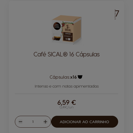
7
INTENSIDADE
Café SICAL® 16 Cápsulas
Cápsulas:
x16
Ícone de cápsula
Intenso e com notas apimentadas
6,59 €
0,41€/un
Quantidade
ADICIONAR AO CARRINHO
Reduzir
Aumentar