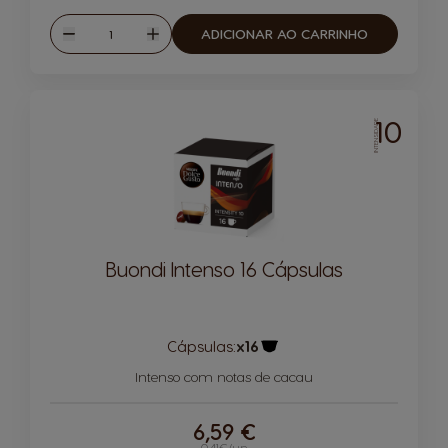
Quantidade
ADICIONAR AO CARRINHO
Reduzir
Aumentar
10
INTENSIDADE
Buondi Intenso 16 Cápsulas
Cápsulas:
x16
Ícone de cápsula
Intenso com notas de cacau
6,59 €
0,41€/un