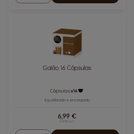
Reduzir
Aumentar
Galão 16 Cápsulas
Cápsulas:
x16
Ícone de cápsula
Equilibrado e encorpado
6,99 €
0,43€/un