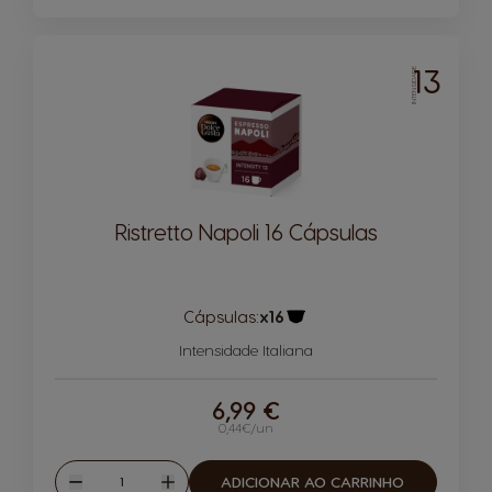
13
INTENSIDADE
Ristretto Napoli 16 Cápsulas
Cápsulas:
x16
Ícone de cápsula
Intensidade Italiana
6,99 €
0,44€/un
Quantidade
ADICIONAR AO CARRINHO