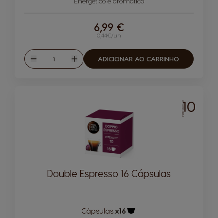
Energético e aromático
6,99 €
0,44€/un
Quantidade
ADICIONAR AO CARRINHO
Reduzir
Aumentar
10
INTENSIDADE
Double Espresso 16 Cápsulas
Cápsulas:
x16