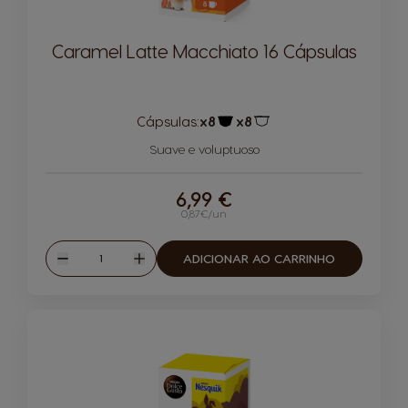
Caramel Latte Macchiato 16 Cápsulas
Cápsulas:
x8
x8
Ícone de cápsula
Ícone de cápsula
Suave e voluptuoso
6,99 €
0,87€/un
Quantidade
ADICIONAR AO CARRINHO
Reduzir
Aumentar