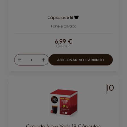
Cápsulas:
x16
Ícone de cápsula
Forte e torrado
6,99 €
0,44€/un
Quantidade
ADICIONAR AO CARRINHO
Reduzir
Aumentar
10
INTENSIDADE
Grande New York 18 Cápsulas