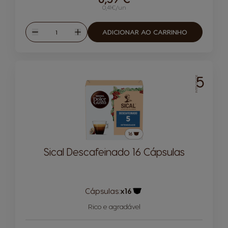
0,41€/un
Quantidade
ADICIONAR AO CARRINHO
Reduzir
Aumentar
5
INTENSIDADE
Sical Descafeinado 16 Cápsulas
Cápsulas:
x16
Ícone de cápsula
Rico e agradável