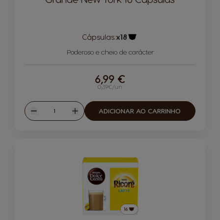
Cápsulas:
x18
Ícone de cápsula
Poderoso e cheio de carácter
6,99 €
0,39€/un
Quantidade
ADICIONAR AO CARRINHO
Reduzir
Aumentar