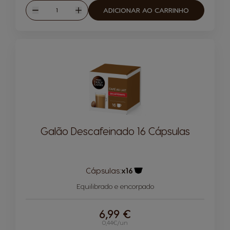
Quantidade
ADICIONAR AO CARRINHO
Reduzir
Aumentar
Galão Descafeinado 16 Cápsulas
Cápsulas:
x16
Ícone de cápsula
Equilibrado e encorpado
6,99 €
0,44€/un