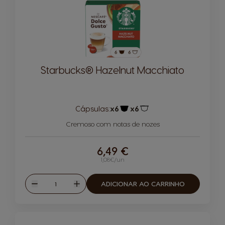
Starbucks® Hazelnut Macchiato
Cápsulas:
x6
x6
Ícone de cápsula
Ícone de cápsula
Cremoso com notas de nozes
6,49 €
1,08€/un
Quantidade
ADICIONAR AO CARRINHO
Reduzir
Aumentar