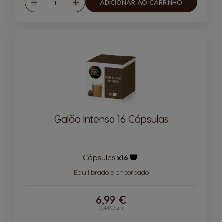
Quantidade
ADICIONAR AO CARRINHO
Reduzir
Aumentar
Galão Intenso 16 Cápsulas
Cápsulas:
x16
Ícone de cápsula
Equilibrado e encorpado
6,99 €
0,44€/un