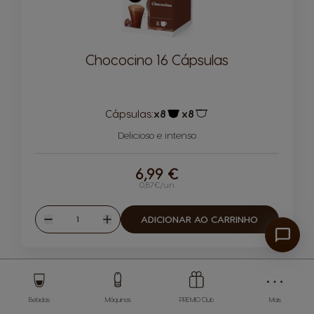
Chococino 16 Cápsulas
Cápsulas:
x8
x8
Ícone de cápsula
Ícone de cápsula
Delicioso e intenso
6,99 €
0,87€/un
Quantidade
ADICIONAR AO CARRINHO
Reduzir
Aumentar
Bebidas
Máquinas
PREMIO Club
Mais
MÁQUINAS
BEBIDAS
ACESSÓRIOS