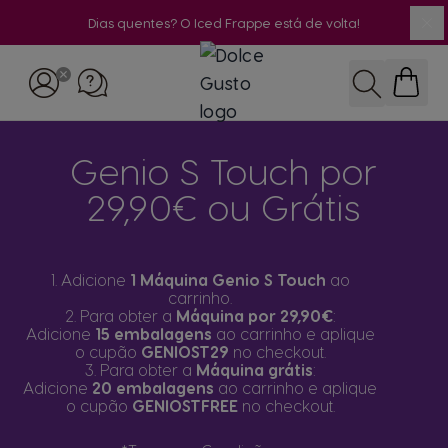
Dias quentes? O Iced Frappe está de volta!
Fe
Ir para o Conteúdo
Pesquisar
Genio S Touch por
29,90€ ou Grátis
1. Adicione
1 Máquina Genio S Touch
ao
carrinho.
2. Para obter a
Máquina por 29,90€
:
Adicione
15 embalagens
ao carrinho e aplique
o cupão
GENIOST29
no checkout.
3. Para obter a
Máquina grátis
:
Adicione
20 embalagens
ao carrinho e aplique
o cupão
GENIOSTFREE
no checkout.