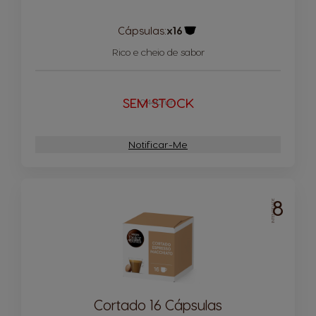
Cápsulas:
x16
Ícone de cápsula
Rico e cheio de sabor
SEM STOCK
0,44€/un
Notificar-Me
8
INTENSIDADE
Cortado 16 Cápsulas