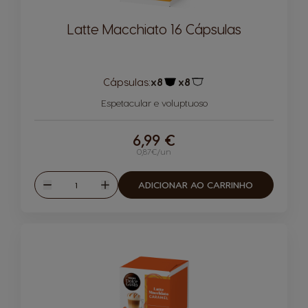
Latte Macchiato 16 Cápsulas
Cápsulas:
x8
x8
Ícone de cápsula
Ícone de cápsula
Espetacular e voluptuoso
6,99 €
0,87€/un
Quantidade
ADICIONAR AO CARRINHO
Reduzir
Aumentar