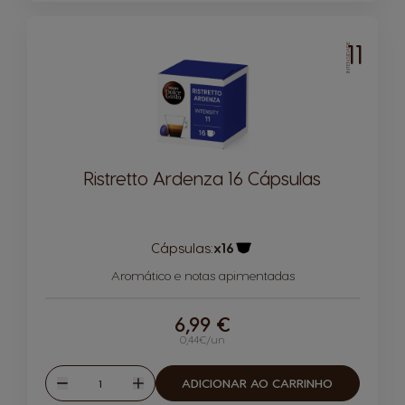
11
INTENSIDADE
Ristretto Ardenza 16 Cápsulas
Cápsulas:
x16
Ícone de cápsula
Aromático e notas apimentadas
6,99 €
0,44€/un
Quantidade
ADICIONAR AO CARRINHO
Reduzir
Aumentar