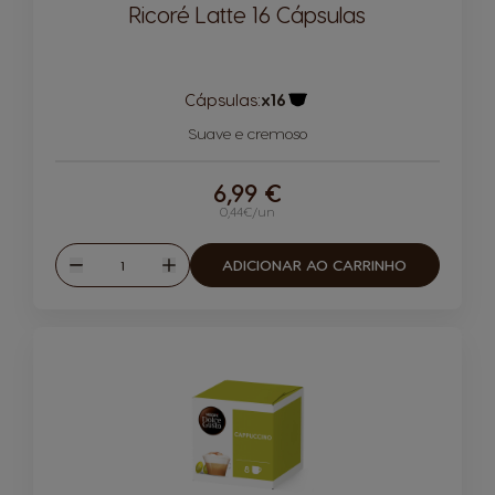
Ricoré Latte 16 Cápsulas
Cápsulas:
x16
Ícone de cápsula
Suave e cremoso
6,99 €
0,44€/un
Quantidade
ADICIONAR AO CARRINHO
Reduzir
Aumentar